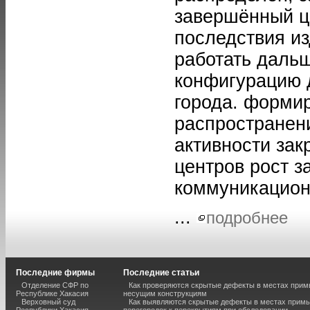
завершённый ци
последствия и
работать даль
конфигурацию 
города. форми
распространен
активности за
центров рост з
коммуникацион
...
подробнее
Последние фирмы
Последние статьи
Отделение СФР по
Как проверяются скрытые дефекты в местах прим
Республике Хакасия
несущим конструкциям
Верховный суд
Как выявляются скрытые дефекты в местах примы