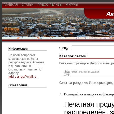
ГЛАВНАЯ
СТАТЬИ
ПРЕСС-РЕЛИЗЫ
ФИРМЫ
Я ищу:
Информация
По всем вопросам
Каталог статей
касающихся работы
ресурса Адреса Абакана
Главная страница
Информация, р
и добавления в
справочник пишите по
Издательство, полиграфия
адресу
СМИ
addressrus@mail.ru
.
Статьи раздела Информация,
Объявления
Полиграфия и медиа как фактор
1.
Печатная проду
распределён, з