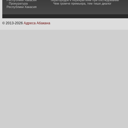
Республики Хакасия
перегородок к перекрытиям при обследовании
Прокуратура
Чем громче премьера, тем тише диалог
Республики Хакасия
© 2013-
2026
Адреса Абакана