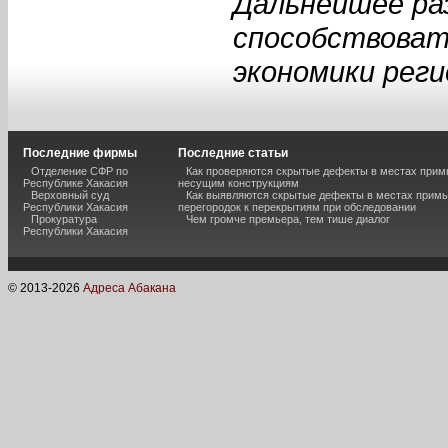
Дальнейшее ра
способствоват
экономики реги
Последние фирмы
Последние статьи
Отделение СФР по
Как проверяются скрытые дефекты в местах прим
Республике Хакасия
несущим конструкциям
Верховный суд
Как выявляются скрытые дефекты в местах примы
Республики Хакасия
перегородок к перекрытиям при обследовании
Прокуратура
Чем громче премьера, тем тише диалог
Республики Хакасия
© 2013-
2026
Адреса Абакана