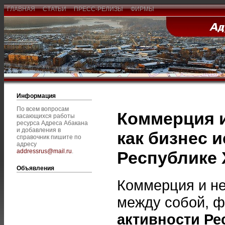
ГЛАВНАЯ
СТАТЬИ
ПРЕСС-РЕЛИЗЫ
ФИРМЫ
Информация
По всем вопросам
Коммерция и
касающихся работы
ресурса Адреса Абакана
и добавления в
как бизнес 
справочник пишите по
адресу
addressrus@mail.ru
.
Республике 
Объявления
Коммерция и не
между собой, 
активности Ре