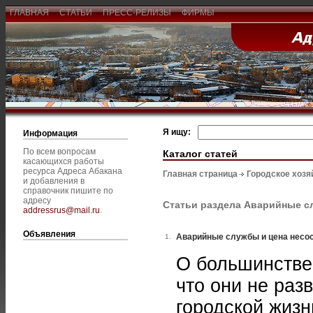
ГЛАВНАЯ
СТАТЬИ
ПРЕСС-РЕЛИЗЫ
ФИРМЫ
Я ищу:
Информация
По всем вопросам
Каталог статей
касающихся работы
ресурса Адреса Абакана
Главная страница
Городское хозя
и добавления в
справочник пишите по
адресу
Статьи раздела Аварийные 
addressrus@mail.ru
.
Объявления
Аварийные службы и цена несо
1.
О большинстве 
что они не раз
городской жизни