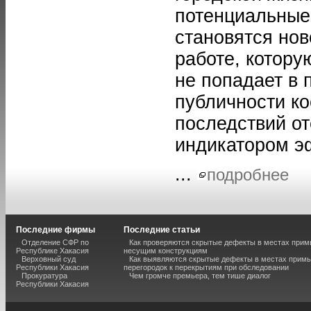
потенциальные 
становятся нов
работе, котору
не попадает в 
публичности к
последствий от
индикатором э
...
подробнее
Последние фирмы
Последние статьи
Отделение СФР по
Как проверяются скрытые дефекты в местах прим
Республике Хакасия
несущим конструкциям
Верховный суд
Как выявляются скрытые дефекты в местах примы
Республики Хакасия
перегородок к перекрытиям при обследовании
Прокуратура
Чем громче премьера, тем тише диалог
Республики Хакасия